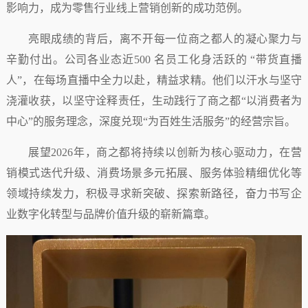
影响力，成为零售行业线上营销创新的成功范例。
亮眼成绩的背后，离不开每一位商之都人的凝心聚力与
辛勤付出。公司各业态近500 名员工化身活跃的 “带货直播
人”，在每场直播中全力以赴，精益求精。他们以汗水与坚守
浇灌收获，以坚守诠释责任，生动践行了商之都“以消费者为
中心”的服务理念，深度兑现“为百姓生活服务”的经营宗旨。
展望2026年，商之都将持续以创新为核心驱动力，在营
销模式迭代升级、消费场景多元拓展、服务体验精细优化等
领域持续发力，积极寻求新突破、探索新路径，奋力书写企
业数字化转型与品牌价值升级的崭新篇章。