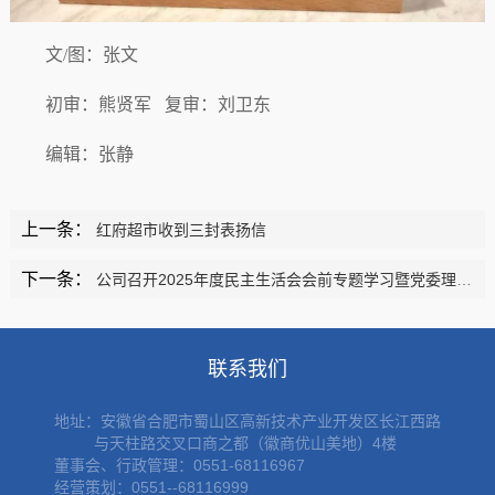
文/图：张文
初审：熊贤军 复审：刘卫东
编辑：张静
上一条：
红府超市收到三封表扬信
下一条：
公司召开2025年度民主生活会会前专题学习暨党委理论学习中心组2026年第1次（扩大）会议
联系我们
地址：
安徽省合肥市蜀山区高新技术产业开发区长江西路
与天柱路交叉口商之都（徽商优山美地）4楼
董事会、行政管理：0551-68116967
经营策划：0551--68116999