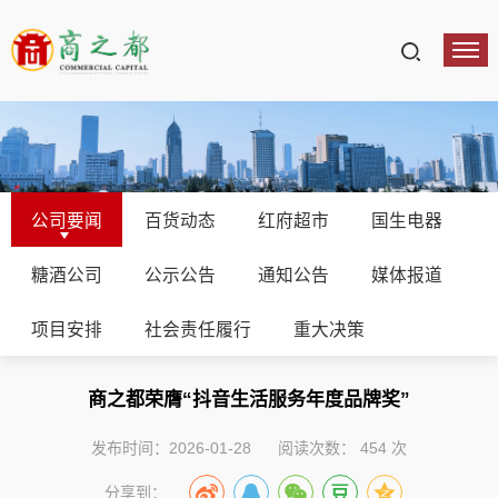
公司要闻
百货动态
红府超市
国生电器
糖酒公司
公示公告
通知公告
媒体报道
项目安排
社会责任履行
重大决策
商之都荣膺“抖音生活服务年度品牌奖”
发布时间：2026-01-28
阅读次数：
454
次
分享到：