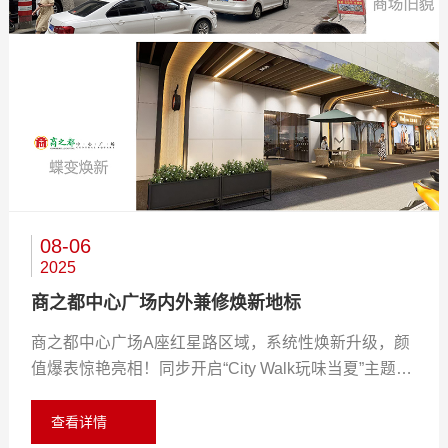
02-24
11-25
08-06
2026
2025
2025
集团领导到中心广场开展节日慰问及安全检查
为商以德暖人心 商之都员工贴心救助九旬老人
商之都中心广场内外兼修焕新地标
2月13日下午，徽商集团党委副书记、董事陈琼到商之
11月21日下午，商之都中心广场上演暖心一幕。一位
商之都中心广场A座红星路区域，系统性焕新升级，颜
都中心广场开展节日慰问及安全检查。商之都党委书
年近九旬老人在二楼卫生间突发不适，值班员工黄建勋
值爆表惊艳亮相！同步开启“City Walk玩味当夏”主题活
记、董事长、总经理王正；党委委员、副总经理，商管
发现后毫不犹豫搀扶住老人，贴心安置到座椅上休息。
动，集章打卡赢好礼，网红探店乐不停，解锁夏日潮玩
公司党支部书记、董事程晓曦等陪同。 陈琼一行深入
联系上老人家属后，他担心老人独自等待存在风险，始
查看详情
查看详情
新体验！超多惊喜福利，就等你来！ 内外兼修，焕新
查看详情
商场运营一线，与在岗员工亲切交谈，向大家送上节日
终在旁守护，还让同事倒来温水照顾，全程陪伴长达两
城市人文商业地标 形象统一：规范沿街店招，提升品