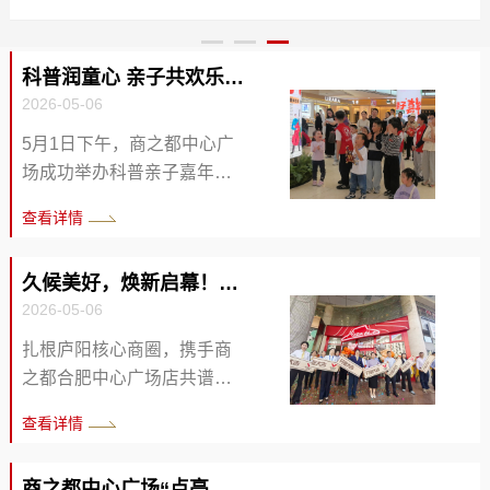
的问候与祝福。陈琼详细了解近期销售业绩、春节期间
个多小时，直至傍晚家属抵达。随后，黄建勋协助家属
牌辨识度与街区整体美感。文化赋能：融入庐州历史元
商品储备等经营情况，并重点对消防设备设施运行等安
将老人护送至省立医院附近方才离开。 老人家属被这
素，打造怀旧风情街区，增强文化底蕴与情感共鸣。智
全工作进行现场检查。陈琼对中心广场的各项工作开展
份暖心善举深深打动，家属李女士专程送来锦旗表达诚
科普润童心 亲子共欢乐 —商之都中心广场科普亲子嘉年华...
慧光影：引进智慧亮化系统，升级夜间景观，激活“夜
情况给予充分肯定，就节日期间保供应、促销费、守安
挚谢意，高度赞扬其乐于助人的可贵品质：“黄建勋同
2026-05-06
经济”，营造璀璨氛围。体验至上： 优化交通动线，翻
全等工作提出具体要求，并对下一阶段重点工作作出指
志愿意主动搀扶陌生老人，还长时间耐心陪伴，这份责
新地面及设施，提升步行舒适度与便利性。活力注入：
5月1日下午，商之都中心广
导。 同时，陈琼一行在合肥中心广...
任心实在难得。” 黄建勋的行为...
增设时尚休憩区与趣味互动空间，激发社...
场成功举办科普亲子嘉年华
活动。众多亲子家庭齐聚一
查看详情
堂，在轻松愉快的氛围中开
启一场兼具趣味性与知识性
久候美好，焕新启幕！必胜客商之都合肥中心广场店重装盛...
的科普奇妙之旅，活动成效
2026-05-06
显著，获得现场市民的一致
好评。 本次科普亲子嘉年华
扎根庐阳核心商圈，携手商
活动精心策划、多元融合，
之都合肥中心广场店共谱美
打破传统科普模式的枯燥
食新篇章。5月1日，历经近
查看详情
感，以“科普润童心 亲自共欢
一个月匠心升级，必胜客商
乐”为核心，整合了精彩文艺
之都店以轻奢新貌华丽焕
汇演、趣味科学物理秀、互
商之都中心广场“点亮星光与爱童行”爱心义卖公益活动圆...