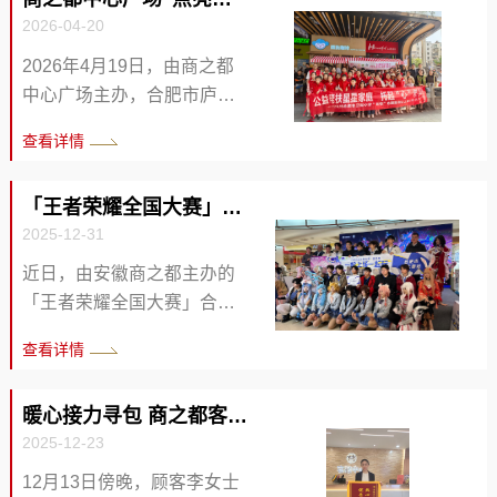
新、盛装归来。 全新门店通
动科普游戏、跳蚤集市与爱
2026-04-20
透雅致、氛围感十足，宽敞
心义卖等多个特色板块，内
舒适用餐区搭配精致软装格
2026年4月19日，由商之都
容丰富、形式多样，兼顾科
调满满，开放式明厨现点现
中心广场主办，合肥市庐阳
普性、趣味性与公益性，让
烤全程可视。超长拉丝芝心
区红心志愿者之家承办、合
每一位参与者都能在沉浸式
查看详情
披萨、料足爆馅薄脆披萨领
肥市卫岗小学支持的“点亮星
体验中各有所乐、各有所
衔，经典意式牛排、浓郁意
光与爱童行”少年儿童爱心义
获。 活动现场氛围热烈，欢
面、酥脆小食、清爽饮品全
「王者荣耀全国大赛」合肥商之都站圆满落幕 树立区域商业...
卖公益社会实践活动，在商
声笑语此起彼伏。文艺汇演
线就位，一站式包揽西式味
2025-12-31
之都中心广场红星路时光走
环...
蕾盛宴。这里不仅是品质用
廊温情启幕、圆满开展。 本
近日，由安徽商之都主办的
餐空间，更是商之都内新晋
次活动以“慈善+义卖+成长”为
「王者荣耀全国大赛」合肥
轻奢社交打卡地，约会聚
内核，聚焦孤独症群体帮
商之都站赛事，在商之都中
餐、家庭小聚、拍照出片，
查看详情
扶，所有义卖商品均为孤独
心广场圆满收官。本次赛事
皆是优选。 此次重装开业重
症家庭制作的手工艺品。活
深度锚定商之都三十周年庆
磅加码——必胜客旗下全新
动现场，卫岗小学的孩子们
暖心接力寻包 商之都客服服务有温度
主题，以“电竞+商业+文化”的
汉堡品牌VBURGER必胜汉
化身“小小摊主”，主动向顾客
2025-12-23
创新融合模式，打造出一场
堡，强势落地...
介绍手作作品的意义，用稚
极具人气的区域文体消费盛
12月13日傍晚，顾客李女士