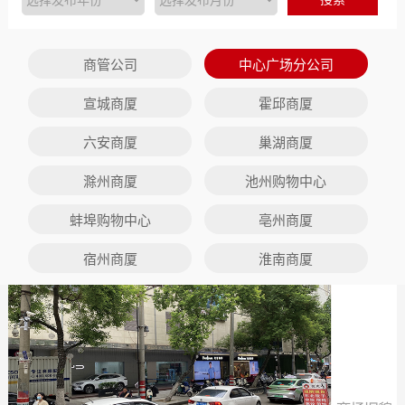
商管公司
中心广场分公司
宣城商厦
霍邱商厦
六安商厦
巢湖商厦
滁州商厦
池州购物中心
蚌埠购物中心
亳州商厦
宿州商厦
淮南商厦