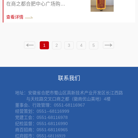
嫩的吆喝和真诚的服务传递
宴。 赛事筹备期，主办方精
在商之都合肥中心广场购物
爱心，吸引了大批市民驻足
准锁定年轻客群，构建“小红
时，不慎遗失一只装有贵重
咨询、积极购买。 此次爱心
查看详情
书+抖音+本地社群+高校定向
物品的名牌手提包。焦急万
义卖公益活动，不仅为孤独
招募”的立体化宣传矩阵，累
分之际向商场客服中心寻求
症家庭搭建了展示才华、增
计触达超5万人次，成功吸引
帮助，客服中心工作人员胡
加收入的公益平台，...
24支本土电竞战队报名参
玉萍加班加点积极提供帮
1
2
3
4
5
赛。赛事全程严格执行规范
助，最终李女士包包“完璧归
化赛制与专业化执裁标准，
赵”，暖心行动赢得了顾客高
历经海选、复赛、总决赛三
度评价。 接到李女士求助
轮激烈角逐，于12月28日正
后，胡玉萍耐心安抚，并陪
联系我们
式决出冠军“芙蓉技校队”、亚
同她前往监控室仔细查询。
军“Re队”、季军“初学者队”。
监控画面显示手提包已被其
地址：
安徽省合肥市蜀山区高新技术产业开发区长江西路
为进一步提升现场...
与天柱路交叉口商之都（徽商优山美地）4楼
他顾客收取。胡玉萍立即协
董事会、行政管理：0551-68116967
助李女士报警，并积极提供
经营策划：0551--68116999
掌握的相关信息。而监控画
党建工会：0551-68116978
纪检监督：0551-68116990
面仅能捕捉到收取者的背
商百招商：0551-68116965
影，这给后续寻找工作带来
红府超市：0551-
68116919