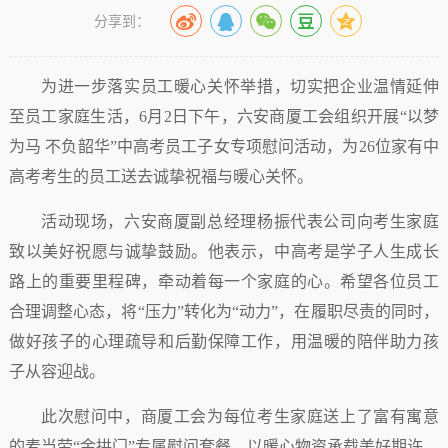
分享到：
为进一步落实员工暖心关怀举措，切实把企业温情延伸
至员工家庭生活，6月2日下午，六安商厦工会组织开展“以梦
为马 不负韶华”中高考员工子女专项慰问活动，为26位家有中
高考考生的员工送去诚挚祝福与暖心关怀。
活动现场，六安商厦副总经理杨振代表公司向考生家庭
致以美好祝愿与诚挚鼓励。他表示，中高考是学子人生成长
路上的重要里程碑，牵动着每一个家庭的心。希望各位员工
合理调整心态，将“压力”转化为“动力”，在履职尽责的同时，
做好孩子的心理疏导和后勤保障工作，用温暖的陪伴助力孩
子从容迎战。
此次慰问中，商厦工会为每位考生家庭送上了富有寓意
的麦当劳“金拱门”专属慰问套餐，以暖心物资承载美好期许，