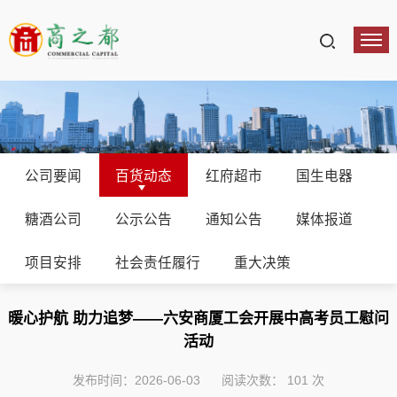
公司要闻
百货动态
红府超市
国生电器
糖酒公司
公示公告
通知公告
媒体报道
项目安排
社会责任履行
重大决策
暖心护航 助力追梦——六安商厦工会开展中高考员工慰问
活动
发布时间：2026-06-03
阅读次数：
101
次