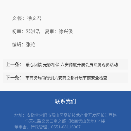
文/图：徐文君
初审：邓洪浩 复审：徐兴俊
编辑：张艳
上一条：
暖心回馈 光影相伴|六安商厦开展会员专属观影活动
下一条：
市商务局领导到六安商之都开展节前安全检查
联系我们
地址：
安徽省合肥市蜀山区高新技术产业开发区长江西路
与天柱路交叉口商之都（徽商优山美地）4楼
董事会、行政管理：0551-68116967