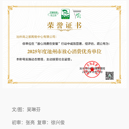
文/图：吴琳芬
初审：张亮 复审：徐兴俊