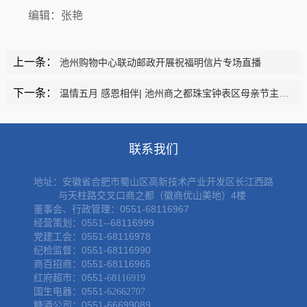
编辑：张艳
上一条：
池州购物中心联动邮政开展祝福明信片专场直播
下一条：
温情五月 感恩相伴| 池州商之都珠宝钟表区母亲节主题活动圆满落幕
联系我们
地址：
安徽省合肥市蜀山区高新技术产业开发区长江西路
与天柱路交叉口商之都（徽商优山美地）4楼
董事会、行政管理：0551-68116967
经营策划：0551--68116999
党建工会：0551-68116978
纪检监督：0551-68116990
商百招商：0551-68116965
红府超市：0551-
68116919
国生电器：0551-
62662707
糖酒公司：0551-66699089