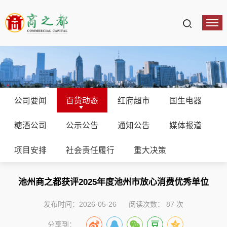
公司要闻
百货动态
红府超市
国生电器
糖酒公司
公示公告
通知公告
媒体报道
项目安排
社会责任履行
重大决策
池州商之都获评2025年度池州市放心消费优秀单位
发布时间：2026-05-26
阅读次数：
87
次
分享到：